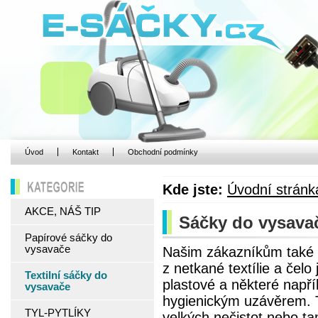
Úvod
Kontakt
Obchodní podmínky
Kde jste:
Úvodní stránk
KATEGORIE
AKCE, NÁŠ TIP
Sáčky do vysavače
Papírové sáčky do
vysavače
Našim zákazníkům také n
z netkané textílie a čel
Textilní sáčky do
plastové a některé napří
vysavače
hygienickým uzávěrem. Te
TYL-PYTLÍKY
velkých nečistot nebo ta