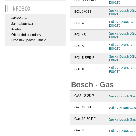
BGL 35 MON 6
B002TJ
INFOBOX
Sáčky Bosch BGL3
BGL 3A338
B002TJ
GDPR info
Sáčky Bosch BGL3
BGL 4
Jak nakupovat
B002TJ
Kontakt
Sáčky Bosch BGL3
Obchodní podmínky
BGL 45
B002TJ
Proč nakupovat u nás?
Sáčky Bosch BGL3
BGL 5
B002TJ
Sáčky Bosch BGL3
BGL 5 SERIE
B002TJ
Sáčky Bosch BGL3
BGL 8
B002TJ
Bosch - Gas
GAS 12-25 PL
Sáčky Bosch Gas 
Gas 12-30F
Sáčky Bosch Gas
Gas 12-50 RF
Sáčky Bosch Gas
Gas 25
Sáčky Bosch GAS 