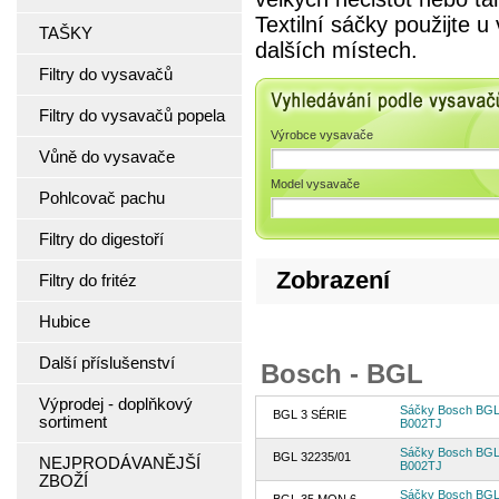
Textilní sáčky použijte 
TAŠKY
dalších místech.
Filtry do vysavačů
Vyhledávání podle 
Filtry do vysavačů popela
Výrobce vysavače
Vůně do vysavače
Model vysavače
Pohlcovač pachu
Filtry do digestoří
Zobrazení
Filtry do fritéz
Hubice
Další příslušenství
Bosch - BGL
Výprodej - doplňkový
Sáčky Bosch BGL3
BGL 3 SÉRIE
sortiment
B002TJ
Sáčky Bosch BGL3
BGL 32235/01
NEJPRODÁVANĚJŠÍ
B002TJ
ZBOŽÍ
Sáčky Bosch BGL3