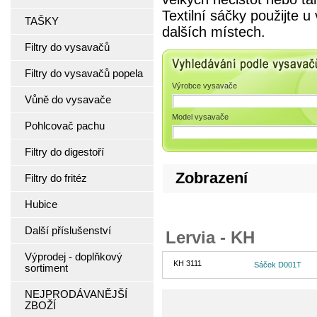
Textilní sáčky použijte 
TAŠKY
dalších místech.
Filtry do vysavačů
Vyhledávání podle 
Filtry do vysavačů popela
Výrobce vysavače
Vůně do vysavače
Model vysavače
Pohlcovač pachu
Filtry do digestoří
Zobrazení
Filtry do fritéz
Hubice
Další příslušenství
Lervia - KH
Výprodej - doplňkový
KH 3111
Sáček D001T
sortiment
NEJPRODÁVANĚJŠÍ
ZBOŽÍ