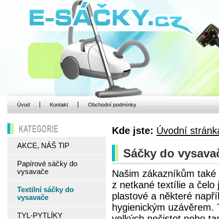
Úvod
Kontakt
Obchodní podmínky
Kde jste:
Úvodní stránk
KATEGORIE
AKCE, NÁŠ TIP
Sáčky do vysavače
Papírové sáčky do
vysavače
Našim zákazníkům také n
z netkané textílie a čel
Textilní sáčky do
plastové a některé napří
vysavače
hygienickým uzávěrem. Te
TYL-PYTLÍKY
velkých nečistot nebo ta