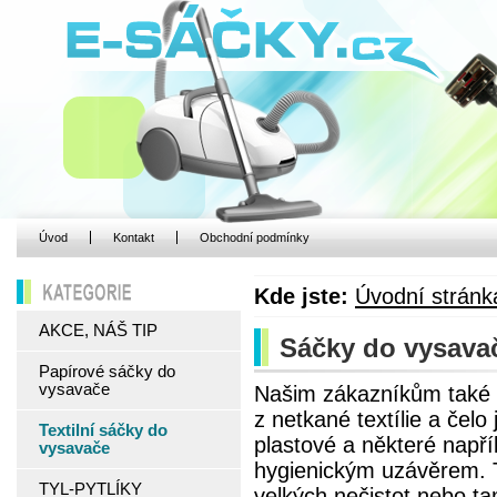
Úvod
Kontakt
Obchodní podmínky
Kde jste:
Úvodní stránk
KATEGORIE
AKCE, NÁŠ TIP
Sáčky do vysavače
Papírové sáčky do
vysavače
Našim zákazníkům také n
z netkané textílie a čel
Textilní sáčky do
plastové a některé napří
vysavače
hygienickým uzávěrem. Te
TYL-PYTLÍKY
velkých nečistot nebo ta