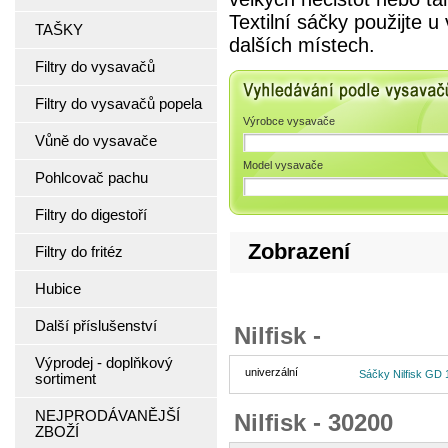
Textilní sáčky použijte 
TAŠKY
dalších místech.
Filtry do vysavačů
Vyhledávání podle 
Filtry do vysavačů popela
Výrobce vysavače
Vůně do vysavače
Model vysavače
Pohlcovač pachu
Filtry do digestoří
Zobrazení
Filtry do fritéz
Hubice
Další příslušenství
Nilfisk -
Výprodej - doplňkový
univerzální
Sáčky Nilfisk GD 
sortiment
NEJPRODÁVANĚJŠÍ
Nilfisk - 30200
ZBOŽÍ