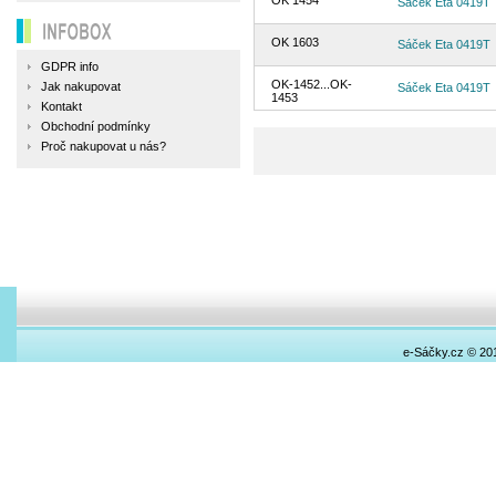
OK 1454
Sáček Eta 0419T
INFOBOX
OK 1603
Sáček Eta 0419T
GDPR info
OK-1452...OK-
Jak nakupovat
Sáček Eta 0419T
1453
Kontakt
Obchodní podmínky
Proč nakupovat u nás?
e-Sáčky.cz © 20