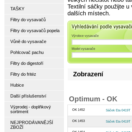
Textilní sáčky použijte 
TAŠKY
dalších místech.
Filtry do vysavačů
Vyhledávání podle 
Filtry do vysavačů popela
Výrobce vysavače
Vůně do vysavače
Model vysavače
Pohlcovač pachu
Filtry do digestoří
Zobrazení
Filtry do fritéz
Hubice
Další příslušenství
Optimum - OK
Výprodej - doplňkový
OK 1452
Sáček Eta 0419T
sortiment
OK 1453
Sáček Eta 0419T
NEJPRODÁVANĚJŠÍ
ZBOŽÍ