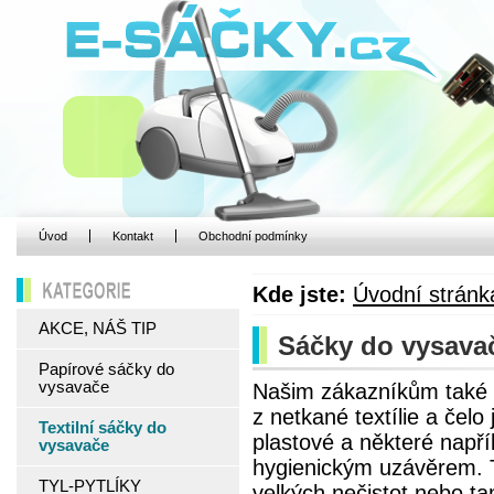
Úvod
Kontakt
Obchodní podmínky
Kde jste:
Úvodní stránk
KATEGORIE
AKCE, NÁŠ TIP
Sáčky do vysavače
Papírové sáčky do
vysavače
Našim zákazníkům také n
z netkané textílie a čel
Textilní sáčky do
plastové a některé napří
vysavače
hygienickým uzávěrem. Te
TYL-PYTLÍKY
velkých nečistot nebo ta