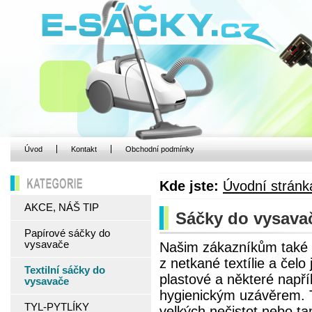
Úvod
Kontakt
Obchodní podmínky
Kde jste:
Úvodní stránk
KATEGORIE
AKCE, NÁŠ TIP
Sáčky do vysavače
Papírové sáčky do
vysavače
Našim zákazníkům také n
z netkané textílie a čel
Textilní sáčky do
plastové a některé napří
vysavače
hygienickým uzávěrem. Te
TYL-PYTLÍKY
velkých nečistot nebo ta