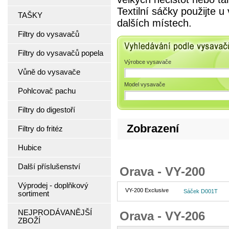
Textilní sáčky použijte 
TAŠKY
dalších místech.
Filtry do vysavačů
Vyhledávání podle 
Filtry do vysavačů popela
Výrobce vysavače
Vůně do vysavače
Model vysavače
Pohlcovač pachu
Filtry do digestoří
Zobrazení
Filtry do fritéz
Hubice
Další příslušenství
Orava - VY-200
Výprodej - doplňkový
VY-200 Exclusive
Sáček D001T
sortiment
NEJPRODÁVANĚJŠÍ
Orava - VY-206
ZBOŽÍ