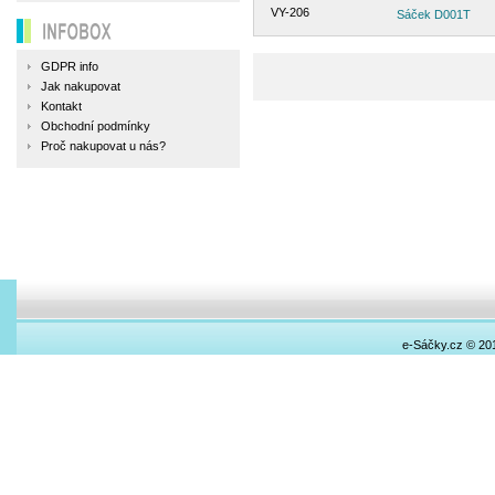
VY-206
Sáček D001T
INFOBOX
GDPR info
Jak nakupovat
Kontakt
Obchodní podmínky
Proč nakupovat u nás?
e-Sáčky.cz © 20