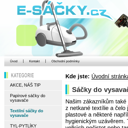
Úvod
Kontakt
Obchodní podmínky
Kde jste:
Úvodní stránk
KATEGORIE
AKCE, NÁŠ TIP
Sáčky do vysavače
Papírové sáčky do
vysavače
Našim zákazníkům také n
z netkané textílie a čel
Textilní sáčky do
plastové a některé napří
vysavače
hygienickým uzávěrem. Te
TYL-PYTLÍKY
velkých nečistot nebo ta