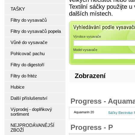
Textilní sáčky použijte 
TAŠKY
dalších místech.
Filtry do vysavačů
Vyhledávání podle 
Filtry do vysavačů popela
Výrobce vysavače
Vůně do vysavače
Model vysavače
Pohlcovač pachu
Filtry do digestoří
Zobrazení
Filtry do fritéz
Hubice
Další příslušenství
Progress - Aquama
Výprodej - doplňkový
Aquamarin 20
Sáčky Electrolux 
sortiment
NEJPRODÁVANĚJŠÍ
Progress - P
ZBOŽÍ