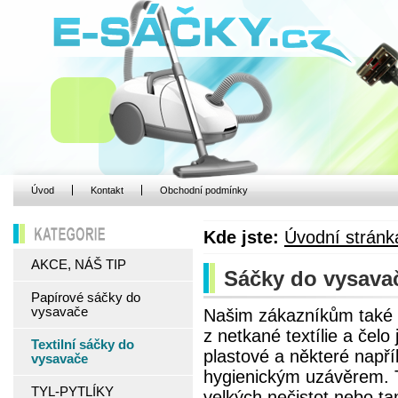
Úvod
Kontakt
Obchodní podmínky
Kde jste:
Úvodní stránk
KATEGORIE
AKCE, NÁŠ TIP
Sáčky do vysavače
Papírové sáčky do
vysavače
Našim zákazníkům také n
z netkané textílie a čel
Textilní sáčky do
plastové a některé napří
vysavače
hygienickým uzávěrem. Te
TYL-PYTLÍKY
velkých nečistot nebo ta