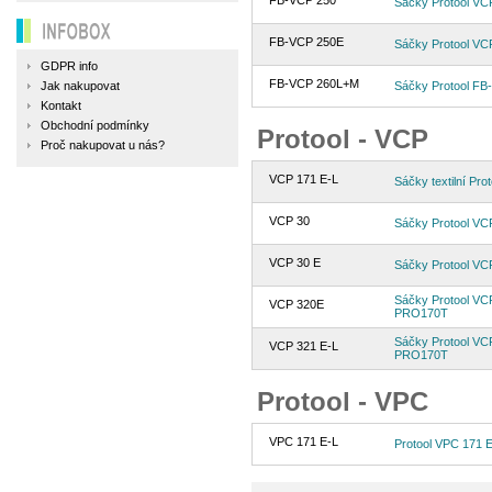
FB-VCP 250
Sáčky Protool VC
INFOBOX
FB-VCP 250E
Sáčky Protool VC
GDPR info
FB-VCP 260L+M
Jak nakupovat
Sáčky Protool FB-
Kontakt
Obchodní podmínky
Protool - VCP
Proč nakupovat u nás?
VCP 171 E-L
Sáčky textilní P
VCP 30
Sáčky Protool V
VCP 30 E
Sáčky Protool V
Sáčky Protool VCP
VCP 320E
PRO170T
Sáčky Protool VCP
VCP 321 E-L
PRO170T
Protool - VPC
VPC 171 E-L
Protool VPC 171 E