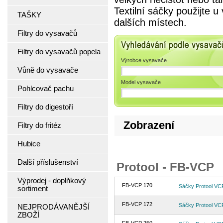
Textilní sáčky použijte 
TAŠKY
dalších místech.
Filtry do vysavačů
Vyhledávání podle 
Filtry do vysavačů popela
Výrobce vysavače
Vůně do vysavače
Model vysavače
Pohlcovač pachu
Filtry do digestoří
Zobrazení
Filtry do fritéz
Hubice
Další příslušenství
Protool - FB-VCP
Výprodej - doplňkový
FB-VCP 170
Sáčky Protool V
sortiment
FB-VCP 172
Sáčky Protool V
NEJPRODÁVANĚJŠÍ
ZBOŽÍ