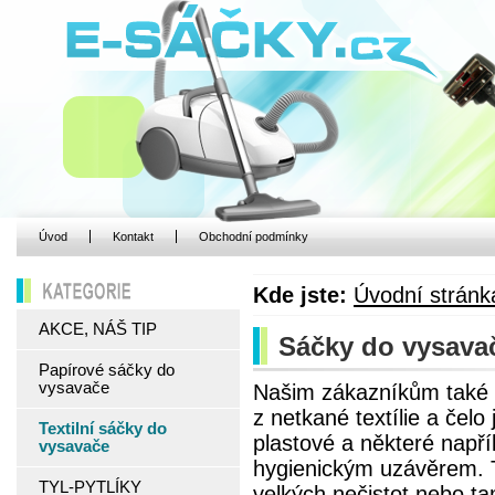
Úvod
Kontakt
Obchodní podmínky
Kde jste:
Úvodní stránk
KATEGORIE
AKCE, NÁŠ TIP
Sáčky do vysavače
Papírové sáčky do
vysavače
Našim zákazníkům také n
z netkané textílie a čel
Textilní sáčky do
plastové a některé napří
vysavače
hygienickým uzávěrem. Te
TYL-PYTLÍKY
velkých nečistot nebo ta