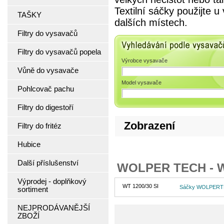
Textilní sáčky použijte 
TAŠKY
dalších místech.
Filtry do vysavačů
Vyhledávání podle 
Filtry do vysavačů popela
Výrobce vysavače
Vůně do vysavače
Model vysavače
Pohlcovač pachu
Filtry do digestoří
Zobrazení
Filtry do fritéz
Hubice
Další příslušenství
WOLPER TECH - 
Výprodej - doplňkový
WT 1200/30 SI
Sáčky WOLPERTEC
sortiment
NEJPRODÁVANĚJŠÍ
ZBOŽÍ